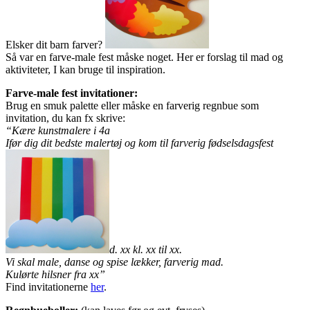
Elsker dit barn farver?
Så var en farve-male fest måske noget. Her er forslag til mad og
aktiviteter, I kan bruge til inspiration.
Farve-male fest invitationer:
Brug en smuk palette eller måske en farverig regnbue som
invitation, du kan fx skrive:
“Kære kunstmalere i 4a
Ifør dig dit bedste malertøj og kom til farverig fødselsdagsfest
d. xx kl. xx til xx.
Vi skal male, danse og spise lækker, farverig mad.
Kulørte hilsner fra xx
”
Find invitationerne
her
.