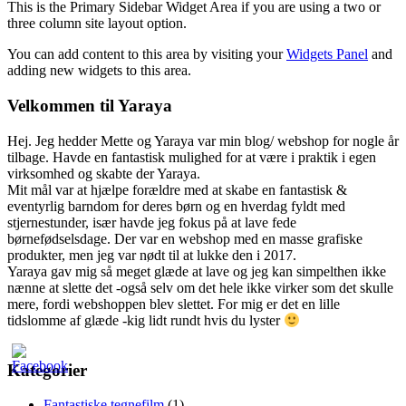
This is the Primary Sidebar Widget Area if you are using a two or
three column site layout option.
You can add content to this area by visiting your
Widgets Panel
and
adding new widgets to this area.
Velkommen til Yaraya
Hej. Jeg hedder Mette og Yaraya var min blog/ webshop for nogle år
tilbage. Havde en fantastisk mulighed for at være i praktik i egen
virksomhed og skabte der Yaraya.
Mit mål var at hjælpe forældre med at skabe en fantastisk &
eventyrlig barndom for deres børn og en hverdag fyldt med
stjernestunder, især havde jeg fokus på at lave fede
børnefødselsdage. Der var en webshop med en masse grafiske
produkter, men jeg var nødt til at lukke den i 2017.
Yaraya gav mig så meget glæde at lave og jeg kan simpelthen ikke
nænne at slette det -også selv om det hele ikke virker som det skulle
mere, fordi webshoppen blev slettet. For mig er det en lille
tidslomme af glæde -kig lidt rundt hvis du lyster
Kategorier
Fantastiske tegnefilm
(1)