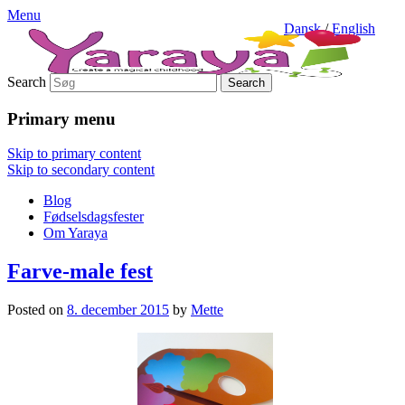
Menu
Dansk
/
English
Search
Primary menu
Skip to primary content
Skip to secondary content
Blog
Fødselsdagsfester
Om Yaraya
Farve-male fest
Posted on
8. december 2015
by
Mette