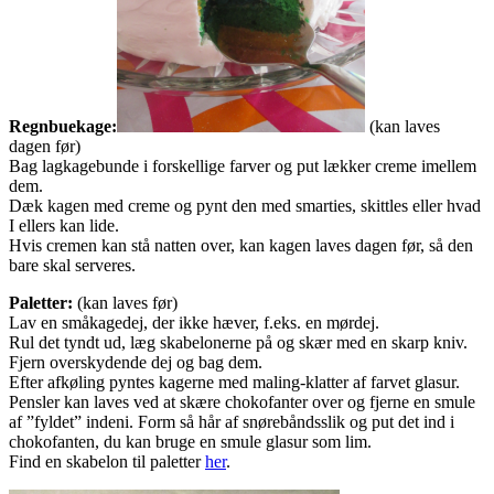
Regnbuekage:
(kan laves
dagen før)
Bag lagkagebunde i forskellige farver og put lækker creme imellem
dem.
Dæk kagen med creme og pynt den med smarties, skittles eller hvad
I ellers kan lide.
Hvis cremen kan stå natten over, kan kagen laves dagen før, så den
bare skal serveres.
Paletter:
(kan laves før)
Lav en småkagedej, der ikke hæver, f.eks. en mørdej.
Rul det tyndt ud, læg skabelonerne på og skær med en skarp kniv.
Fjern overskydende dej og bag dem.
Efter afkøling pyntes kagerne med maling-klatter af farvet glasur.
Pensler kan laves ved at skære chokofanter over og fjerne en smule
af ”fyldet” indeni. Form så hår af snørebåndsslik og put det ind i
chokofanten, du kan bruge en smule glasur som lim.
Find en skabelon til paletter
her
.