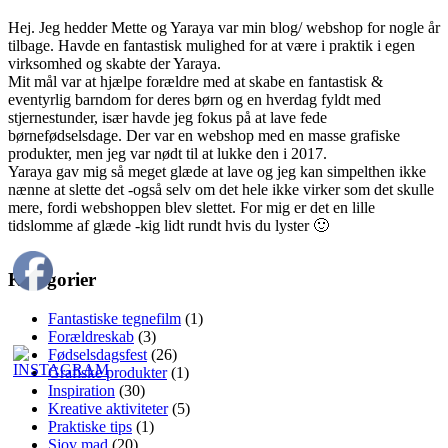
Hej. Jeg hedder Mette og Yaraya var min blog/ webshop for nogle år
tilbage. Havde en fantastisk mulighed for at være i praktik i egen
virksomhed og skabte der Yaraya.
Mit mål var at hjælpe forældre med at skabe en fantastisk &
eventyrlig barndom for deres børn og en hverdag fyldt med
stjernestunder, især havde jeg fokus på at lave fede
børnefødselsdage. Der var en webshop med en masse grafiske
produkter, men jeg var nødt til at lukke den i 2017.
Yaraya gav mig så meget glæde at lave og jeg kan simpelthen ikke
nænne at slette det -også selv om det hele ikke virker som det skulle
mere, fordi webshoppen blev slettet. For mig er det en lille
tidslomme af glæde -kig lidt rundt hvis du lyster 🙂
Kategorier
Fantastiske tegnefilm
(1)
Forældreskab
(3)
Fødselsdagsfest
(26)
Grafiske produkter
(1)
Inspiration
(30)
Kreative aktiviteter
(5)
Praktiske tips
(1)
Sjov mad
(20)