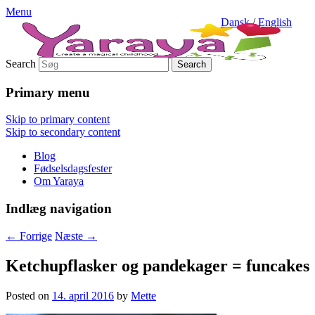
Menu
Dansk
/
English
Search
Primary menu
Skip to primary content
Skip to secondary content
Blog
Fødselsdagsfester
Om Yaraya
Indlæg navigation
←
Forrige
Næste
→
Ketchupflasker og pandekager = funcakes
Posted on
14. april 2016
by
Mette