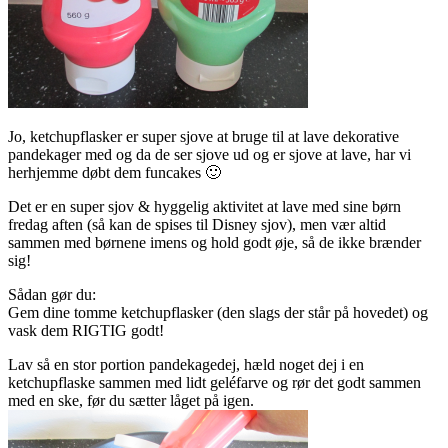
Jo, ketchupflasker er super sjove at bruge til at lave dekorative
pandekager med og da de ser sjove ud og er sjove at lave, har vi
herhjemme døbt dem funcakes 🙂
Det er en super sjov & hyggelig aktivitet at lave med sine børn
fredag aften (så kan de spises til Disney sjov), men vær altid
sammen med børnene imens og hold godt øje, så de ikke brænder
sig!
Sådan gør du:
Gem dine tomme ketchupflasker (den slags der står på hovedet) og
vask dem RIGTIG godt!
Lav så en stor portion pandekagedej, hæld noget dej i en
ketchupflaske sammen med lidt geléfarve og rør det godt sammen
med en ske, før du sætter låget på igen.